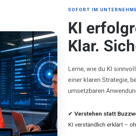
SOFORT IM UNTERNEHM
KI erfolg
Klar. Sic
Lerne, wie du KI sinnvo
einer klaren Strategie,
umsetzbaren Anwendung
✔
Verstehen statt Buzzw
KI verständlich erklärt – 