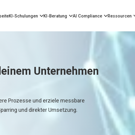
seite
KI-Schulungen
KI-Beratung
AI Compliance
Ressourcen
n deinem Unternehmen
iere Prozesse und erziele messbare
Sparring und direkter Umsetzung.