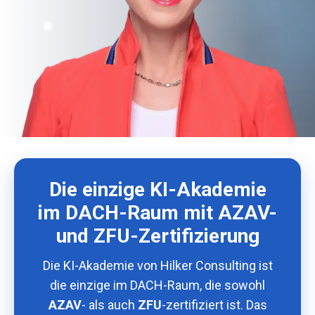
Die einzige KI-Akademie
im DACH-Raum mit AZAV-
und ZFU-Zertifizierung
Die KI-Akademie von Hilker Consulting ist
die einzige im DACH-Raum, die sowohl
AZAV
- als auch
ZFU
-zertifiziert ist. Das