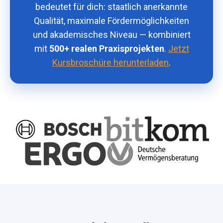
bedeutet für dich: staatlich anerkannte
Qualität, maximale Fördermöglichkeiten
und akademisches Niveau — kombiniert
mit
500+ realen Praxisprojekten
.
Jetzt
Kursbroschüre herunterladen
.
Kunden
vertrauten
uns