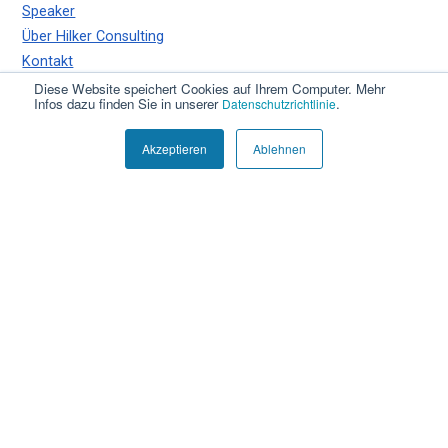
Speaker
Über Hilker Consulting
Kontakt
Diese Website speichert Cookies auf Ihrem Computer. Mehr
Infos dazu finden Sie in unserer
.
Datenschutzrichtlinie
RESSOURCEN
Blog
Akzeptieren
Ablehnen
Newsletter
KI-Masterclass
© Hilker Consulting GmbH
Impressum
Datenschutz
AGB