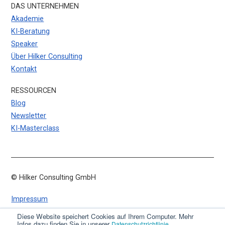
DAS UNTERNEHMEN
Akademie
KI-Beratung
Speaker
Über Hilker Consulting
Kontakt
RESSOURCEN
Blog
Newsletter
KI-Masterclass
© Hilker Consulting GmbH
Impressum
Datenschutz
Diese Website speichert Cookies auf Ihrem Computer. Mehr
Infos dazu finden Sie in unserer
.
Datenschutzrichtlinie
AGB