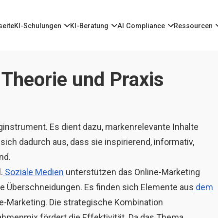
seite
KI-Schulungen
KI-Beratung
AI Compliance
Ressourcen
 Theorie und Praxis
nginstrument. Es dient dazu, markenrelevante Inhalte
sich dadurch aus, dass sie inspirierend, informativ,
nd.
.
Soziale Medien
unterstützen das Online-Marketing
iele Überschneidungen. Es finden sich Elemente aus
dem
e-Marketing. Die strategische Kombination
menmix fördert die Effektivität. Da das Thema