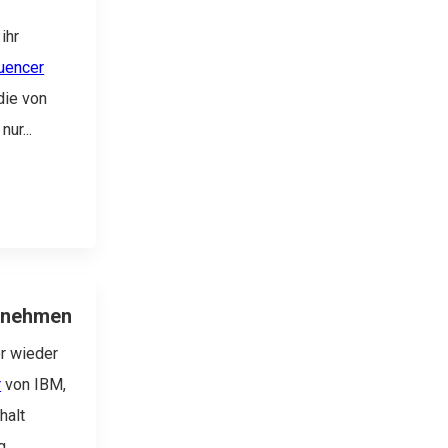
ihr
luencer
die von
ur...
ernehmen
r wieder
r
von IBM,
halt
...