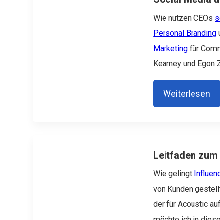
Wie nutzen CEOs
s
Personal Branding
u
Marketing
für Commu
Kearney und Egon 
Weiterlesen
Leitfaden zum 
Wie gelingt
Influen
von Kunden gestell
der für Acoustic au
möchte ich in diese