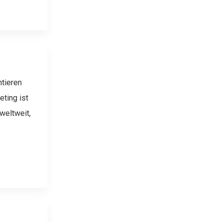
ntieren
ting ist
weltweit,