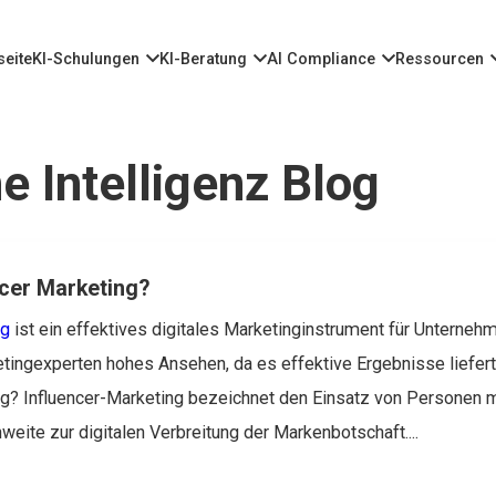
seite
KI-Schulungen
KI-Beratung
AI Compliance
Ressourcen
e Intelligenz Blog
ncer Marketing?
ng
ist ein effektives digitales Marketinginstrument für Unterneh
etingexperten hohes Ansehen, da es effektive Ergebnisse liefert
ng?
Influencer-Marketing bezeichnet den Einsatz von Personen m
eite zur digitalen Verbreitung der Markenbotschaft....